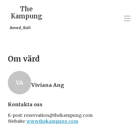
The
Kampung
Amed, Bali
Start
Översikt
Om värd
Karta
Bilder
Priser
Tillgänglighet
VA
Viviana Ang
Recensioner
Kontakt
Kontakta oss
E-post:
reservation@thekampung.com
Website:
www.thekampung.com